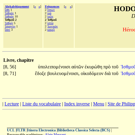
Alphabétiquement
[
«
»
]
Fréquences
[
«
»
]
HODO
ἴσθι
1
2
ἵππων
Ἰσθμόν
1
2
ἱρὰ
D
Ἰσθμὸν
10
2
ἱρῶν
Ἰσθμοῦ 2
2 Ἰσθμοῦ
Ἰσθμῷ
5
2
ἱστία
Ἰσμηνίῳ
1
2
Ἰωνικὸν
Hérod
ἴσον
3
2
καιρῷ
Livre, chapitre
[8, 56]
ὑπολειπομένοισι
αὐτῶν
ἐκυρώθη
πρὸ
τοῦ
Ἰσθμο
[8, 71]
ἔδοξε
βουλευομένοισι,
οἰκοδόμεον
διὰ
τοῦ
Ἰσθμο
|
Lecture
|
Liste du vocabulaire
|
Index inverse
|
Menu
|
Site de Phili
UCL
|
FLTR
|
Itinera Electronica
|
Bibliotheca Classica Selecta (BCS)
|
Responsable académique :
Alain Meurant