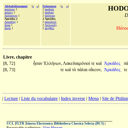
Alphabétiquement
[
«
»
]
Fréquences
[
«
»
]
HODO
ἀρίστους
2
2
ἀριθμόν
ἀρίστῳ
1
2
ἀριθμὸς
D
Ἀρίφρονος
1
2
ἀρίστους
Ἀρκάδες 2
2 Ἀρκάδες
Ἀρκαδίης
1
2
ἀρρώδεον
ἅρμα
1
2
Ἀρτεμισίῃ
Hérod
ἄρξαι
1
2
ἀρχῆθεν
Livre, chapitre
[8, 72]
ἦσαν
Ἑλλήνων,
Λακεδαιμόνιοί
τε
καὶ
Ἀρκάδες
π
[8, 73]
τε
καὶ
τὸ
πάλαι
οἴκεον,
Ἀρκάδες
τ
|
Lecture
|
Liste du vocabulaire
|
Index inverse
|
Menu
|
Site de Phili
UCL
|
FLTR
|
Itinera Electronica
|
Bibliotheca Classica Selecta (BCS)
|
Responsable académique :
Alain Meurant