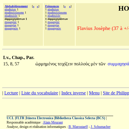
Alphabétiquement
[
«
»
]
Fréquences
[
«
»
]
HO
σύμβολον
1
1
σύμβολον
συμβουλεύουσαι
1
1
συμβουλεύουσαι
σύμβουλόν
1
1
σύμβουλόν
συμμαχησάντων 1
1 συμμαχησάντων
συμμαχίαν
1
1
συμμαχίαν
συμμαχίας
1
1
συμμαχίας
Flavius Josèphe (37 à +/
συμμαχικὸν
1
1
συμμαχικὸν
Lv., Chap., Par.
15, 8, 57
ὡρμημένος
τειχίζειν
πολλοὺς
μὲν
τῶν
συμμαχησ
|
Lecture
|
Liste du vocabulaire
|
Index inverse
|
Menu
|
Site de Phili
UCL
|
FLTR
|
Itinera Electronica
|
Bibliotheca Classica Selecta (BCS)
|
Responsable académique :
Alain Meurant
Analyse, design et réalisation informatiques :
B. Maroutaeff
-
J. Schumacher