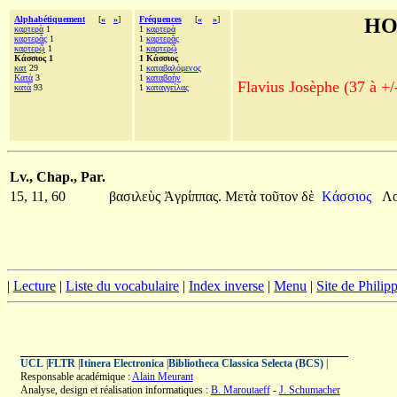
Alphabétiquement
[
«
»
]
Fréquences
[
«
»
]
HO
καρτερὰ
1
1
καρτερὰ
καρτερᾶς
1
1
καρτερᾶς
καρτερῷ
1
1
καρτερῷ
Κάσσιος 1
1 Κάσσιος
κατ
29
1
καταβαλόμενος
Κατὰ
3
1
καταβοὴν
Flavius Josèphe (37 à +/
κατὰ
93
1
καταγγείλας
Lv., Chap., Par.
15, 11, 60
βασιλεὺς
Ἀγρίππας.
Μετὰ
τοῦτον
δὲ
Κάσσιος
Λο
|
Lecture
|
Liste du vocabulaire
|
Index inverse
|
Menu
|
Site de Phili
UCL
|
FLTR
|
Itinera Electronica
|
Bibliotheca Classica Selecta (BCS)
|
Responsable académique :
Alain Meurant
Analyse, design et réalisation informatiques :
B. Maroutaeff
-
J. Schumacher