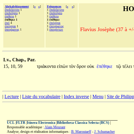
Alphabétiquement
[
«
»
]
Fréquences
[
«
»
]
HO
ἐπεδείκνυτο
1
1
ἐπεδείκνυτο
ἐπεδείξατο
1
1
ἐπεδείξατο
ἐπέθετο
1
1
ἐπέθετο
ἐπέθηκε 1
1 ἐπέθηκε
ἐπεὶ
4
1
ἐπείγηται
ἐπείγηται
1
1
ἐπειγόμενος
Flavius Josèphe (37 à +/
ἐπειγόμενος
1
1
ἐπειγόντων
Lv., Chap., Par.
15, 10, 59
τριάκοντα
εἰπὼν
τὸν
ὅρον
οὐκ
ἐπέθηκε
τῷ
τέλει
|
Lecture
|
Liste du vocabulaire
|
Index inverse
|
Menu
|
Site de Phili
UCL
|
FLTR
|
Itinera Electronica
|
Bibliotheca Classica Selecta (BCS)
|
Responsable académique :
Alain Meurant
Analyse, design et réalisation informatiques :
B. Maroutaeff
-
J. Schumacher