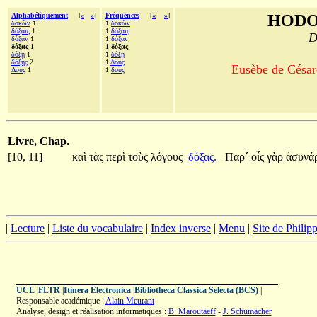
Alphabétiquement
[
«
»
]
Fréquences
[
«
»
]
HODO
δοκῶν
1
1
δοκῶν
δόξαις
1
1
δόξαις
D
δόξαν
1
1
δόξαν
δόξας 1
1 δόξας
δόξῃ
1
1
δόξῃ
δόξης
2
1
Δοὺς
Eusèbe de Césaré
Δοὺς
1
1
δοὺς
Livre, Chap.
[10, 11]
καὶ
τὰς
περὶ
τοὺς
λόγους
δόξας.
Παρ´
οἷς
γὰρ
ἀσυνά
|
Lecture
|
Liste du vocabulaire
|
Index inverse
|
Menu
|
Site de Phili
UCL
|
FLTR
|
Itinera Electronica
|
Bibliotheca Classica Selecta (BCS)
|
Responsable académique :
Alain Meurant
Analyse, design et réalisation informatiques :
B. Maroutaeff
-
J. Schumacher