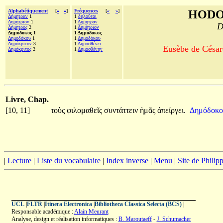
Alphabétiquement
[
«
»
]
Fréquences
[
«
»
]
HODO
Δήμητραν
1
1
δηλοῦται
Δημήτριον
1
1
Δήμητραν
D
Δήμητρος
2
1
Δημήτριον
Δημόδοκος 1
1 Δημόδοκος
Δημοδόκου
1
1
Δημοδόκου
Δημόκριτον
3
1
Δημοσθένει
Eusèbe de Césaré
Δημόκριτος
2
1
Δημοσθένην
Livre, Chap.
[10, 11]
τοὺς
φιλομαθεῖς
συντάττειν
ἡμᾶς
ἀπείργει.
Δημόδοκ
|
Lecture
|
Liste du vocabulaire
|
Index inverse
|
Menu
|
Site de Phili
UCL
|
FLTR
|
Itinera Electronica
|
Bibliotheca Classica Selecta (BCS)
|
Responsable académique :
Alain Meurant
Analyse, design et réalisation informatiques :
B. Maroutaeff
-
J. Schumacher