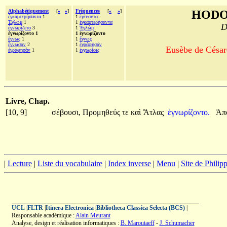
Alphabétiquement
[
«
»
]
Fréquences
[
«
»
]
HODO
ἐγκαρτερήσαντα
1
1
ἐγένοντο
Ἐγλώμ
1
1
ἐγκαρτερήσαντα
D
ἐγνωρίζετο
3
1
Ἐγλώμ
ἐγνωρίζοντο 1
1 ἐγνωρίζοντο
ἔγνως
1
1
ἔγνως
ἔγνωσαν
2
1
ἐγράφησάν
Eusèbe de Césaré
ἐγράφησάν
1
1
ἐγχωρίοις
Livre, Chap.
[10, 9]
σέβουσι,
Προμηθεύς
τε
καὶ
Ἄτλας
ἐγνωρίζοντο.
Ἀπ
|
Lecture
|
Liste du vocabulaire
|
Index inverse
|
Menu
|
Site de Phili
UCL
|
FLTR
|
Itinera Electronica
|
Bibliotheca Classica Selecta (BCS)
|
Responsable académique :
Alain Meurant
Analyse, design et réalisation informatiques :
B. Maroutaeff
-
J. Schumacher