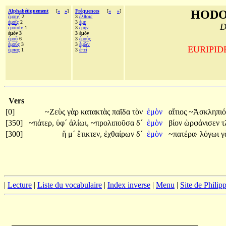
Alphabétiquement
[
«
»
]
Fréquences
[
«
»
]
HODO
ἔμοιγ´
2
3
ἔλθοις
ἐμοῖς
2
3
ἐμέ
D
ἐμοῖσιν
1
3
ἐμήν
ἐμὸν 3
3 ἐμὸν
ἐμοῦ
6
3
ἐμοὺς
ἐμοὺς
3
3
ἐμῶν
EURIPIDE,
ἔμπας
1
3
ἐπεὶ
Vers
[0]
~Ζεὺς
γὰρ
κατακτὰς
παῖδα
τὸν
ἐμὸν
αἴτιος
~Ἀσκληπιό
[350]
~πάτερ,
ὑφ´
ἁλίωι,
~προλιποῦσα
δ´
ἐμὸν
βίον
ὠρφάνισεν
τ
[300]
ἥ
μ´
ἔτικτεν,
ἐχθαίρων
δ´
ἐμὸν
~πατέρα·
λόγωι
γ
|
Lecture
|
Liste du vocabulaire
|
Index inverse
|
Menu
|
Site de Phili