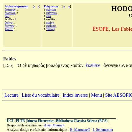
Alphabétiquement
[
«
»
]
Fréquences
[
«
»
]
HODO
ἑκάτερον
1
1
ἑκάτερα
ἐκδοῦναι
2
1
ἑκάτερον
D
ἐκεῖ
1
1
ἐκεῖ
ἐκεῖθεν 1
1 ἐκεῖθεν
ἐκεῖνα
1
1
ἐκεῖνα
ἐκείναις
1
1
ἐκείναις
ÉSOPE, Les Fables
Ἐκείνη
1
1
Ἐκείνη
Fables
[155]
Ὁ
δὲ
κηπωρὸς
βουλόμενος
~αὐτὸν
ἐκεῖθεν
ἀνενεγκεῖν,
κα
|
Lecture
|
Liste du vocabulaire
|
Index inverse
|
Menu
|
Site AESOPI
UCL
|
FLTR
|
Itinera Electronica
|
Bibliotheca Classica Selecta (BCS)
|
Responsable académique :
Alain Meurant
Analyse, design et réalisation informatiques :
B. Maroutaeff
-
J. Schumacher