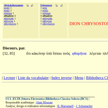
Alphabétiquement
[
«
»
]
Fréquences
[
«
»
]
φησὶν
1
1
φησι
φησιν
2
1
φησὶν
φήσουσι
1
1
φήσουσι
φθαρῆναι 1
1 φθαρῆναι
φθέγγεσθε
1
1
φθέγγεσθε
φθέγγεται
1
1
φθέγγεται
DION CHRYSOSTOME, A
φθεγγόμενος
1
1
φθεγγόμενος
Discours, par.
[32, 85]
ὅτι
κἀκείνην
ὑπὸ
ἵππου
τινὸς
φθαρῆναι
λέγεται·
πλ
|
Lecture
|
Liste du vocabulaire
|
Index inverse
|
Menu
|
Bibliotheca C
UCL
|
FLTR
|
Itinera Electronica
|
Bibliotheca Classica Selecta (BCS)
|
Responsable académique :
Alain Meurant
Analyse, design et réalisation informatiques :
B. Maroutaeff
-
J. Schumacher