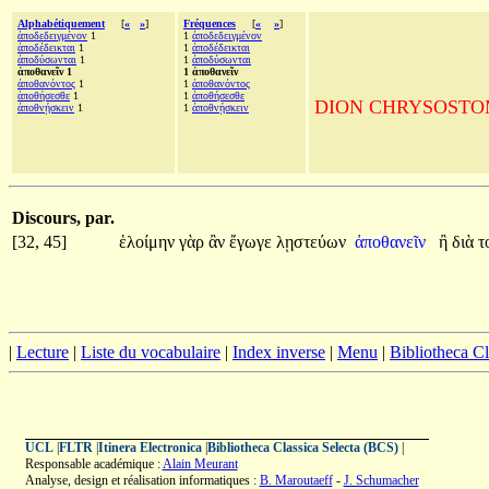
Alphabétiquement
[
«
»
]
Fréquences
[
«
»
]
ἀποδεδειγμένον
1
1
ἀποδεδειγμένον
ἀποδέδεικται
1
1
ἀποδέδεικται
ἀποδύσωνται
1
1
ἀποδύσωνται
ἀποθανεῖν 1
1 ἀποθανεῖν
ἀποθανόντος
1
1
ἀποθανόντος
ἀποθήσεσθε
1
1
ἀποθήσεσθε
DION CHRYSOSTOME, A
ἀποθνῄσκειν
1
1
ἀποθνῄσκειν
Discours, par.
[32, 45]
ἑλοίμην
γὰρ
ἂν
ἔγωγε
λῃστεύων
ἀποθανεῖν
ἢ
διὰ
τ
|
Lecture
|
Liste du vocabulaire
|
Index inverse
|
Menu
|
Bibliotheca C
UCL
|
FLTR
|
Itinera Electronica
|
Bibliotheca Classica Selecta (BCS)
|
Responsable académique :
Alain Meurant
Analyse, design et réalisation informatiques :
B. Maroutaeff
-
J. Schumacher