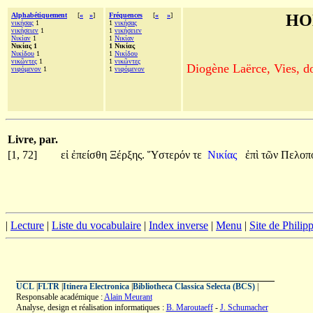
Alphabétiquement
[
«
»
]
Fréquences
[
«
»
]
HO
νικήσας
1
1
νικήσας
νικήσειεν
1
1
νικήσειεν
Νικίαν
1
1
Νικίαν
Νικίας 1
1 Νικίας
Νικίδου
1
1
Νικίδου
νικῶντες
1
1
νικῶντες
Diogène Laërce, Vies, doc
νιφόμενον
1
1
νιφόμενον
Livre, par.
[1, 72]
εἰ
ἐπείσθη
Ξέρξης.
Ὕστερόν
τε
Νικίας
ἐπὶ
τῶν
Πελοπ
|
Lecture
|
Liste du vocabulaire
|
Index inverse
|
Menu
|
Site de Phili
UCL
|
FLTR
|
Itinera Electronica
|
Bibliotheca Classica Selecta (BCS)
|
Responsable académique :
Alain Meurant
Analyse, design et réalisation informatiques :
B. Maroutaeff
-
J. Schumacher