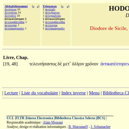
Alphabétiquement
[
«
»
]
Fréquences
[
«
»
]
HODO
Ἀντίγονος
61
1
ἀντέταξε
Ἀντιγόνου
54
1
ἀντεχόμενον
D
Ἀντιγόνῳ
10
1
ἀντεχομένους
ἀντικατέστησεν 1
1 ἀντικατέστησεν
ἀντιλαμβάνεσθαι
1
1
ἀντιλαμβάνεσθαι
ἀντιλογίας
1
1
ἀντιλογίας
Diodore de Sicile,
ἀντιπαραγουσῶν
1
1
ἀντιπαραγουσῶν
Livre, Chap.
[19, 48]
τελευτήσαντος
δὲ
μετ´
ὀλίγον
χρόνον
ἀντικατέστησε
|
Lecture
|
Liste du vocabulaire
|
Index inverse
|
Menu
|
Bibliotheca C
UCL
|
FLTR
|
Itinera Electronica
|
Bibliotheca Classica Selecta (BCS)
|
Responsable académique :
Alain Meurant
Analyse, design et réalisation informatiques :
B. Maroutaeff
-
J. Schumacher