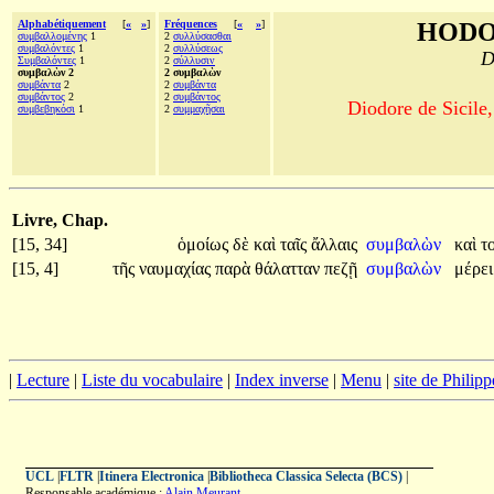
Alphabétiquement
[
«
»
]
Fréquences
[
«
»
]
HODO
συμβαλλομένης
1
2
συλλύσασθαι
συμβαλόντες
1
2
συλλύσεως
D
Συμβαλόντες
1
2
σύλλυσιν
συμβαλὼν 2
2 συμβαλὼν
συμβάντα
2
2
συμβάντα
συμβάντος
2
2
συμβάντος
Diodore de Sicile,
συμβεβηκόσι
1
2
συμμαχῆσαι
Livre, Chap.
[15, 34]
ὁμοίως
δὲ
καὶ
ταῖς
ἄλλαις
συμβαλὼν
καὶ
τ
[15, 4]
τῆς
ναυμαχίας
παρὰ
θάλατταν
πεζῇ
συμβαλὼν
μέρε
|
Lecture
|
Liste du vocabulaire
|
Index inverse
|
Menu
|
site de Philip
UCL
|
FLTR
|
Itinera Electronica
|
Bibliotheca Classica Selecta (BCS)
|
Responsable académique :
Alain Meurant