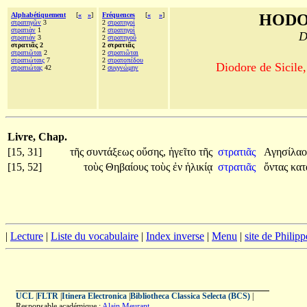
Alphabétiquement
[
«
»
]
Fréquences
[
«
»
]
HODO
στρατηγῶν
3
2
στρατηγοί
στρατιὰν
1
2
στρατηγοὶ
D
στρατιάν
3
2
στρατηγοῦ
στρατιᾶς 2
2 στρατιᾶς
στρατιῶται
2
2
στρατιῶται
στρατιώταις
7
2
στρατοπέδου
Diodore de Sicile,
στρατιώτας
42
2
συγγνώμην
Livre, Chap.
[15, 31]
τῆς
συντάξεως
οὔσης,
ἡγεῖτο
τῆς
στρατιᾶς
Αγησίλα
[15, 52]
τοὺς
Θηβαίους
τοὺς
ἐν
ἡλικίᾳ
στρατιᾶς
ὄντας
κατ
|
Lecture
|
Liste du vocabulaire
|
Index inverse
|
Menu
|
site de Philip
UCL
|
FLTR
|
Itinera Electronica
|
Bibliotheca Classica Selecta (BCS)
|
Responsable académique :
Alain Meurant