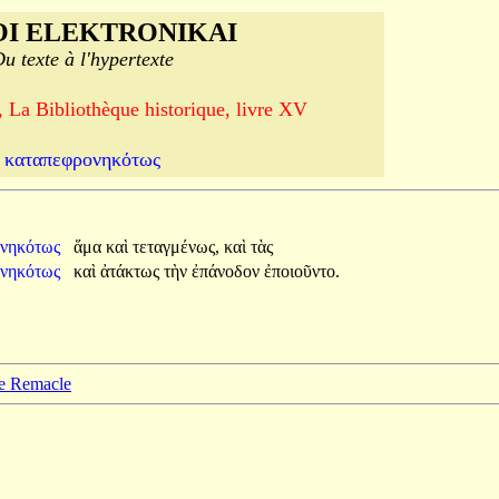
I ELEKTRONIKAI
u texte à l'hypertexte
, La Bibliothèque historique, livre XV
καταπεφρονηκότως
ονηκότως
ἅμα
καὶ
τεταγμένως,
καὶ
τὰς
ονηκότως
καὶ
ἀτάκτως
τὴν
ἐπάνοδον
ἐποιοῦντο.
pe Remacle