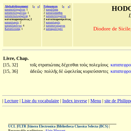
Alphabétiquement
[
«
»
]
Fréquences
[
«
»
]
HODO
καταπεπληγμένον
1
2
καταλῦσαι
καταπεπληγμένους
1
2
καταλύσασθαι
D
καταπεπολεμημένας
1
2
καταπεπληγμένοι
καταπεφρονηκότως 2
2 καταπεφρονηκότως
καταπλαγεὶς
2
2
καταπλαγεὶς
καταπλαγέντες
4
2
καταπονούμενοι
Diodore de Sicile
Καταπλεύσας
1
2
καταφρόνησιν
Livre, Chap.
[15, 32]
τοῖς
στρατιώταις
δέχεσθαι
τοὺς
πολεμίους
καταπεφρ
[15, 36]
ἀδεῶς·
πολλῆς
δὲ
ὠφελείας
κυριεύσαντες
καταπεφρ
|
Lecture
|
Liste du vocabulaire
|
Index inverse
|
Menu
|
site de Philip
UCL
|
FLTR
|
Itinera Electronica
|
Bibliotheca Classica Selecta (BCS)
|
Responsable académique :
Alain Meurant