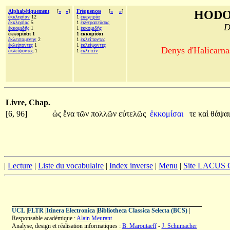
Alphabétiquement
[
«
»
]
Fréquences
[
«
»
]
HODO
ἐκκλησίαν
12
1
ἐκεχειρία
ἐκκλησίας
5
1
ἐκθεραπεύσας
D
ἐκκομιδῆς
1
1
ἐκκομιδῆς
ἐκκομίσαι 1
1 ἐκκομίσαι
ἐκλειπομένην
2
1
ἐκλείποντες
ἐκλείποντες
1
1
ἐκλείψοντες
Denys d'Halicarnas
ἐκλείψοντες
1
1
ἐκλιπεῖν
Livre, Chap.
[6, 96]
ὡς
ἕνα
τῶν
πολλῶν
εὐτελῶς
ἐκκομίσαι
τε
καὶ
θάψαι
|
Lecture
|
Liste du vocabulaire
|
Index inverse
|
Menu
|
Site LACUS
UCL
|
FLTR
|
Itinera Electronica
|
Bibliotheca Classica Selecta (BCS)
|
Responsable académique :
Alain Meurant
Analyse, design et réalisation informatiques :
B. Maroutaeff
-
J. Schumacher