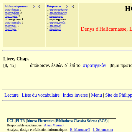
Alphabétiquement
[
«
»
]
Fréquences
[
«
»
]
H
στρατήγημα
1
1
στρατευσάμενοι
στρατηγῆσαι
2
1
στρατεύσαντες
στρατηγίας
3
1
στρατήγημα
στρατηγικὸν 1
1 στρατηγικὸν
στρατηγικοὺς
1
1
στρατηγικοὺς
στρατηγοὶ
1
1
στρατηγοὶ
Denys d'Halicarnasse, Le
στρατηγοί
1
1
στρατηγοί
Livre, Chap.
[8, 45]
ἀπόκρισιν.
ἐλθὼν
δ´
ἐπὶ
τὸ
στρατηγικὸν
βῆμα
πρῶτ
|
Lecture
|
Liste du vocabulaire
|
Index inverse
|
Menu
|
Site de Phili
UCL
|
FLTR
|
Itinera Electronica
|
Bibliotheca Classica Selecta (BCS)
|
Responsable académique :
Alain Meurant
Analyse, design et réalisation informatiques :
B. Maroutaeff
-
J. Schumacher