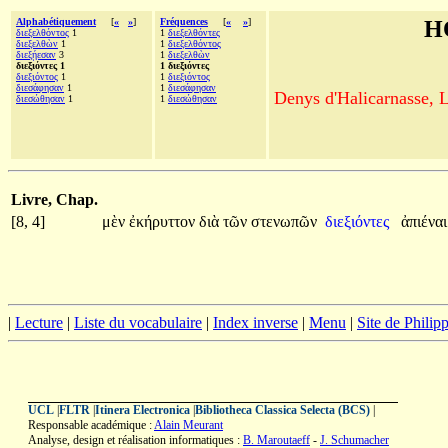
Alphabétiquement
[
«
»
]
Fréquences
[
«
»
]
H
διεξελθόντος
1
1
διεξελθόντες
διεξελθὼν
1
1
διεξελθόντος
διεξῄεσαν
3
1
διεξελθὼν
διεξιόντες 1
1 διεξιόντες
διεξιόντος
1
1
διεξιόντος
διεσάφησαν
1
1
διεσάφησαν
Denys d'Halicarnasse, Le
διεσώθησαν
1
1
διεσώθησαν
Livre, Chap.
[8, 4]
μὲν
ἐκήρυττον
διὰ
τῶν
στενωπῶν
διεξιόντες
ἀπιένα
|
Lecture
|
Liste du vocabulaire
|
Index inverse
|
Menu
|
Site de Phili
UCL
|
FLTR
|
Itinera Electronica
|
Bibliotheca Classica Selecta (BCS)
|
Responsable académique :
Alain Meurant
Analyse, design et réalisation informatiques :
B. Maroutaeff
-
J. Schumacher