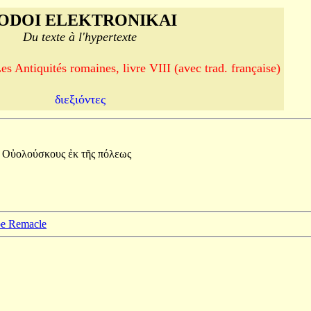
ODOI ELEKTRONIKAI
Du texte à l'hypertexte
s Antiquités romaines, livre VIII (avec trad. française)
διεξιόντες
ι
Οὐολούσκους
ἐκ
τῆς
πόλεως
ppe Remacle