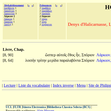
Alphabétiquement
[
«
»
]
Fréquences
[
«
»
]
H
λανθάνετε
1
2
λαμβάνει
Λαουΐνιον
1
2
λαμπάδων
Λαουινίου
3
2
λαμπρὸν
Λάρκιον 2
2 Λάρκιον
Λάρκιος
1
2
λάχος
Λαρκίου
1
2
λέγει
Denys d'Halicarnasse, Le
Λατίνῃ
1
2
λεγόμενον
Livre, Chap.
[8, 90]
ὥσπερ
αὐτοῖς
ἔθος
ἦν,
Σπόριον
Λάρκιον.
[8, 64]
λοιπὴν
τρίτην
μερίδα
παραλαβόντα
Σπόριον
Λάρκιον,
|
Lecture
|
Liste du vocabulaire
|
Index inverse
|
Menu
|
Site de Phili
UCL
|
FLTR
|
Itinera Electronica
|
Bibliotheca Classica Selecta (BCS)
|
Responsable académique :
Alain Meurant