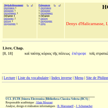
Alphabétiquement
[
«
»
]
Fréquences
[
«
»
]
H
ἐπετέτακτο
1
1
ἐπετέτακτο
ἐπέτρεπον
1
1
ἐπέτρεπον
ἐπετρέψαμεν
1
1
ἐπετρέψαμεν
ἐπέτρεψε 1
1 ἐπέτρεψε
ἐπέτρεψεν
2
1
ἐπέτυχε
ἐπέτυχε
1
1
ἐπεχείρησαν
Denys d'Halicarnasse, Le
ἐπεχείρησαν
1
1
ἐπῄει
Livre, Chap.
[8, 18]
καὶ
ταύτης
κύριος
τῆς
πόλεως
ἐπέτρεψε
τοῖς
στρατι
|
Lecture
|
Liste du vocabulaire
|
Index inverse
|
Menu
|
Site de Phili
UCL
|
FLTR
|
Itinera Electronica
|
Bibliotheca Classica Selecta (BCS)
|
Responsable académique :
Alain Meurant
Analyse, design et réalisation informatiques :
B. Maroutaeff
-
J. Schumacher