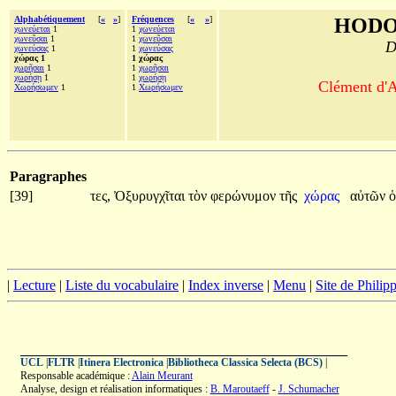
Alphabétiquement
[
«
»
]
Fréquences
[
«
»
]
HODO
χωνεύεται
1
1
χωνεύεται
χωνεῦσαι
1
1
χωνεῦσαι
D
χωνεύσας
1
1
χωνεύσας
χώρας 1
1 χώρας
χωρῆσαι
1
1
χωρῆσαι
χωρήσῃ
1
1
χωρήσῃ
Clément d'A
Χωρήσωμεν
1
1
Χωρήσωμεν
Paragraphes
[39]
τες,
Ὀξυρυγχῖται
τὸν
φερώνυμον
τῆς
χώρας
αὐτῶν
|
Lecture
|
Liste du vocabulaire
|
Index inverse
|
Menu
|
Site de Phili
UCL
|
FLTR
|
Itinera Electronica
|
Bibliotheca Classica Selecta (BCS)
|
Responsable académique :
Alain Meurant
Analyse, design et réalisation informatiques :
B. Maroutaeff
-
J. Schumacher