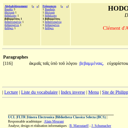
Alphabétiquement
[
«
»
]
Fréquences
[
«
»
]
HODO
Βαυβὼ
3
1
Βαυβοῦς
βδελυρὰ
1
1
βδελυρὰ
D
βεβαίωσιν
1
1
βεβαίωσιν
βεβαμμέναις 1
1 βεβαμμέναις
βεβαπτισμένος
1
1
βεβαπτισμένος
βεβαρημένοι
1
1
βεβαρημένοι
Clément d'A
βεβήκει
1
1
βεβήκει
Paragraphes
[116]
ἀκμαῖς
ταῖς
ὑπὸ
τοῦ
λόγου
βεβαμμέναις,
εὐχαρίστοι
|
Lecture
|
Liste du vocabulaire
|
Index inverse
|
Menu
|
Site de Phili
UCL
|
FLTR
|
Itinera Electronica
|
Bibliotheca Classica Selecta (BCS)
|
Responsable académique :
Alain Meurant
Analyse, design et réalisation informatiques :
B. Maroutaeff
-
J. Schumacher