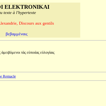
I ELEKTRONIKAI
u texte à l'hypertexte
lexandrie, Discours aux gentils
βεβαμμέναις
ς
ἀμειβόμενοι
τὰς
εὐποιίας
εὐλογίαις
ppe Remacle