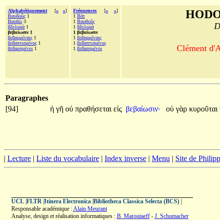
Alphabétiquement
[
«
»
]
Fréquences
[
«
»
]
HODO
Βαυβοῦς
1
1
Βᾶτ
Βαυβὼ
3
1
Βαυβοῦς
D
βδελυρὰ
1
1
βδελυρὰ
βεβαίωσιν 1
1 βεβαίωσιν
βεβαμμέναις
1
1
βεβαμμέναις
βεβαπτισμένος
1
1
βεβαπτισμένος
Clément d'A
βεβαρημένοι
1
1
βεβαρημένοι
Paragraphes
[94]
ἡ
γῆ
οὐ
πραθήσεται
εἰς
βεβαίωσιν·
οὐ
γὰρ
κυροῦται
|
Lecture
|
Liste du vocabulaire
|
Index inverse
|
Menu
|
Site de Phili
UCL
|
FLTR
|
Itinera Electronica
|
Bibliotheca Classica Selecta (BCS)
|
Responsable académique :
Alain Meurant
Analyse, design et réalisation informatiques :
B. Maroutaeff
-
J. Schumacher