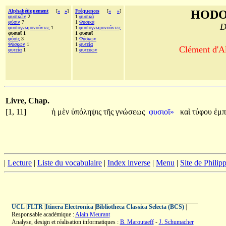
Alphabétiquement
[
«
»
]
Fréquences
[
«
»
]
HODO
φυσικῶν
2
1
φυσικὰ
φύσιν
7
1
Φυσικὰ
D
φυσιογνωμονοῦντες
1
1
φυσιογνωμονοῦντες
φυσιοῖ 1
1 φυσιοῖ
φύσις
3
1
Φύσκων
Φύσκων
1
1
φυτεία
Clément d'Al
φυτεία
1
1
φυτεύων
Livre, Chap.
[1, 11]
ἡ
μὲν
ὑπόληψις
τῆς
γνώσεως
φυσιοῖ»
καὶ
τύφου
ἐμπ
|
Lecture
|
Liste du vocabulaire
|
Index inverse
|
Menu
|
Site de Phili
UCL
|
FLTR
|
Itinera Electronica
|
Bibliotheca Classica Selecta (BCS)
|
Responsable académique :
Alain Meurant
Analyse, design et réalisation informatiques :
B. Maroutaeff
-
J. Schumacher