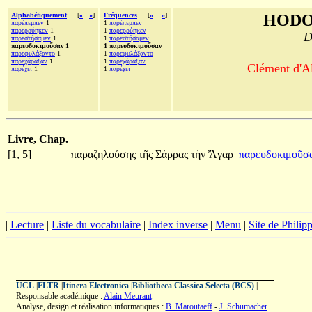
Alphabétiquement
[
«
»
]
Fréquences
[
«
»
]
HODO
παρέπεμπεν
1
1
παρέπεμπεν
παρερρύηκεν
1
1
παρερρύηκεν
D
παρεστήσαμεν
1
1
παρεστήσαμεν
παρευδοκιμοῦσαν 1
1 παρευδοκιμοῦσαν
παρεφυλάξαντο
1
1
παρεφυλάξαντο
παρεχάραξαν
1
1
παρεχάραξαν
Clément d'Al
παρέχει
1
1
παρέχει
Livre, Chap.
[1, 5]
παραζηλούσης
τῆς
Σάρρας
τὴν
Ἄγαρ
παρευδοκιμοῦσ
|
Lecture
|
Liste du vocabulaire
|
Index inverse
|
Menu
|
Site de Phili
UCL
|
FLTR
|
Itinera Electronica
|
Bibliotheca Classica Selecta (BCS)
|
Responsable académique :
Alain Meurant
Analyse, design et réalisation informatiques :
B. Maroutaeff
-
J. Schumacher