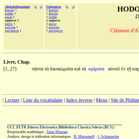
Alphabétiquement
[
«
»
]
Fréquences
[
«
»
]
HODO
Κρητὸς
1
1
Κρήτην
κριθάς
1
1
Κρητὸς
D
κρίμα
2
1
κριθάς
κρίματα 1
1 κρίματα
κρίνει
1
1
κρίνει
κρίνεται
1
1
κρίνεται
Clément d'Al
κρινόμενοι
1
1
κρινόμενοι
Livre, Chap.
[1, 27]
πάντα
τὰ
δικαιώματα
καὶ
τὰ
κρίματα
αὐτοῦ
ἐν
τῇ
κα
|
Lecture
|
Liste du vocabulaire
|
Index inverse
|
Menu
|
Site de Phili
UCL
|
FLTR
|
Itinera Electronica
|
Bibliotheca Classica Selecta (BCS)
|
Responsable académique :
Alain Meurant
Analyse, design et réalisation informatiques :
B. Maroutaeff
-
J. Schumacher