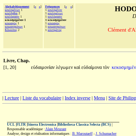
Alphabétiquement
[
«
»
]
Fréquences
[
«
»
]
HODO
κεκλημένων
1
1
κεκλημένον
κεκλῆσθαι
2
1
κεκλημένων
D
κεκλόφασιν
1
1
κεκλόφασιν
κεκοσμημένον 1
1 κεκοσμημένον
κεκραγὼς
1
1
κεκραγὼς
κεκρατηκότων
1
1
κεκρατηκότων
Clément d'Al
Κέκροπος
2
1
κεκτημένος
Livre, Chap.
[1, 20]
εὐδαιμονίαν
λέγωμεν
καὶ
εὐδαίμονα
τὸν
κεκοσμημέ
|
Lecture
|
Liste du vocabulaire
|
Index inverse
|
Menu
|
Site de Phili
UCL
|
FLTR
|
Itinera Electronica
|
Bibliotheca Classica Selecta (BCS)
|
Responsable académique :
Alain Meurant
Analyse, design et réalisation informatiques :
B. Maroutaeff
-
J. Schumacher