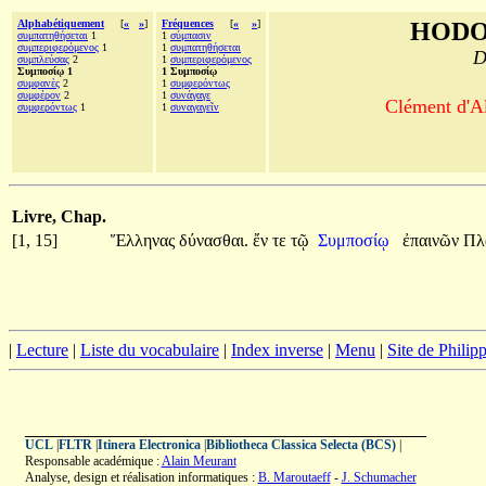
Alphabétiquement
[
«
»
]
Fréquences
[
«
»
]
HODO
συμπατηθήσεται
1
1
σύμπασιν
συμπεριφερόμενος
1
1
συμπατηθήσεται
D
συμπλεύσας
2
1
συμπεριφερόμενος
Συμποσίῳ 1
1 Συμποσίῳ
συμφανὲς
2
1
συμφερόντως
συμφέρον
2
1
συνάγαγε
Clément d'Al
συμφερόντως
1
1
συναγαγεῖν
Livre, Chap.
[1, 15]
Ἕλληνας
δύνασθαι.
ἔν
τε
τῷ
Συμποσίῳ
ἐπαινῶν
Πλ
|
Lecture
|
Liste du vocabulaire
|
Index inverse
|
Menu
|
Site de Phili
UCL
|
FLTR
|
Itinera Electronica
|
Bibliotheca Classica Selecta (BCS)
|
Responsable académique :
Alain Meurant
Analyse, design et réalisation informatiques :
B. Maroutaeff
-
J. Schumacher