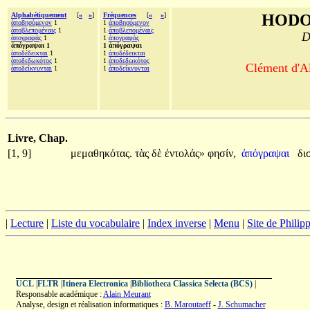
Alphabétiquement
[
«
»
]
Fréquences
[
«
»
]
HODO
ἀποβησόμενον
1
1
ἀποβησόμενον
ἀποβλεπομέναις
1
1
ἀποβλεπομέναις
D
ἀπογραφὰς
1
1
ἀπογραφὰς
ἀπόγραψαι 1
1 ἀπόγραψαι
ἀποδέδεικται
1
1
ἀποδέδεικται
ἀποδεδωκότος
1
1
ἀποδεδωκότος
Clément d'Al
ἀποδείκνυνται
1
1
ἀποδείκνυνται
Livre, Chap.
[1, 9]
μεμαθηκότας.
τὰς
δὲ
ἐντολάς»
φησίν,
ἀπόγραψαι
δι
|
Lecture
|
Liste du vocabulaire
|
Index inverse
|
Menu
|
Site de Phili
UCL
|
FLTR
|
Itinera Electronica
|
Bibliotheca Classica Selecta (BCS)
|
Responsable académique :
Alain Meurant
Analyse, design et réalisation informatiques :
B. Maroutaeff
-
J. Schumacher