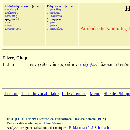
Alphabétiquement
[
«
»
]
Fréquences
[
«
»
]
H
τραπεζίτῃ
1
1
τραπεζίτῃ
τραύματα
1
1
τραύματα
Τραυματίᾳ
1
1
Τραυματίᾳ
τράχηλον 1
1 τράχηλον
τρεῖς
1
1
τρεῖς
τρέφει
1
1
τρέφει
Athénée de Naucratis, l
τρεφομένου
1
1
τρεφομένου
Livre, Chap.
[13, 6]
τῶν
γνάθων
ἱδρὼς
ἐπὶ
τὸν
τράχηλον
ἄλοκα
μιλτώδ
|
Lecture
|
Liste du vocabulaire
|
Index inverse
|
Menu
|
Site de Phili
UCL
|
FLTR
|
Itinera Electronica
|
Bibliotheca Classica Selecta (BCS)
|
Responsable académique :
Alain Meurant
Analyse, design et réalisation informatiques :
B. Maroutaeff
-
J. Schumacher