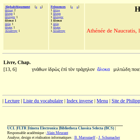
Alphabétiquement
[
«
»
]
Fréquences
[
«
»
]
H
ἄλλως
2
1
ἄλλῳ
ἄλογα
1
1
ἄλογα
ἄλογχον
1
1
ἄλογχον
ἄλοκα 1
1 ἄλοκα
ἁλὸς
1
1
ἁλὸς
ἄλσος
1
1
ἄλσος
Athénée de Naucratis, l
Αλυάττην
1
1
Αλυάττην
Livre, Chap.
[13, 6]
γνάθων
ἱδρὼς
ἐπὶ
τὸν
τράχηλον
ἄλοκα
μιλτώδη
ποιε
|
Lecture
|
Liste du vocabulaire
|
Index inverse
|
Menu
|
Site de Phili
UCL
|
FLTR
|
Itinera Electronica
|
Bibliotheca Classica Selecta (BCS)
|
Responsable académique :
Alain Meurant
Analyse, design et réalisation informatiques :
B. Maroutaeff
-
J. Schumacher