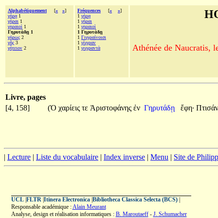
Alphabétiquement
[
«
»
]
Fréquences
[
«
»
]
H
γήρᾳ
1
1
γήρᾳ
γήραι
1
1
γήραι
γηραιοὶ
1
1
γηραιοὶ
Γηρυτάδῃ 1
1 Γηρυτάδῃ
γήρως
2
1
Γιγγραίνοισι
γῆς
3
1
γίγγραν
Athénée de Naucratis, l
γήτειον
2
1
γιγγραντὰ
Livre, pages
[4, 158]
(Ὁ
χαρίεις
τε
Ἀριστοφάνης
ἐν
Γηρυτάδῃ
ἔφη·
Πτισά
|
Lecture
|
Liste du vocabulaire
|
Index inverse
|
Menu
|
Site de Phili
UCL
|
FLTR
|
Itinera Electronica
|
Bibliotheca Classica Selecta (BCS)
|
Responsable académique :
Alain Meurant
Analyse, design et réalisation informatiques :
B. Maroutaeff
-
J. Schumacher