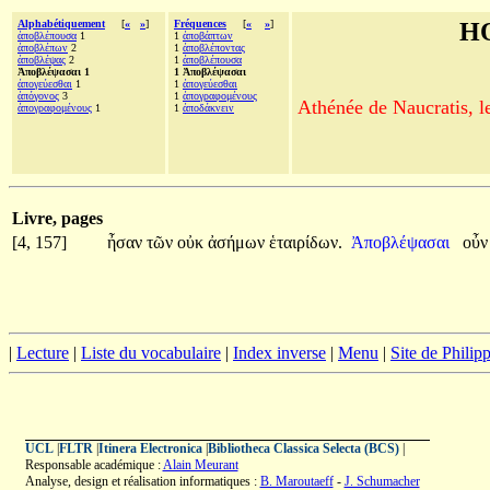
Alphabétiquement
[
«
»
]
Fréquences
[
«
»
]
H
ἀποβλέπουσα
1
1
ἀποβάπτων
ἀποβλέπων
2
1
ἀποβλέποντας
ἀποβλέψας
2
1
ἀποβλέπουσα
Ἀποβλέψασαι 1
1 Ἀποβλέψασαι
ἀπογεύεσθαι
1
1
ἀπογεύεσθαι
ἀπόγονος
3
1
ἀπογραφομένους
Athénée de Naucratis, l
ἀπογραφομένους
1
1
ἀποδάκνειν
Livre, pages
[4, 157]
ἦσαν
τῶν
οὐκ
ἀσήμων
ἑταιρίδων.
Ἀποβλέψασαι
οὖ
|
Lecture
|
Liste du vocabulaire
|
Index inverse
|
Menu
|
Site de Phili
UCL
|
FLTR
|
Itinera Electronica
|
Bibliotheca Classica Selecta (BCS)
|
Responsable académique :
Alain Meurant
Analyse, design et réalisation informatiques :
B. Maroutaeff
-
J. Schumacher