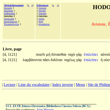
Alphabétiquement
[
«
»
]
Fréquences
[
«
»
]
HODO
ἐπιεικὴς
2
2
ἐπιεικές
ἐπιεικοῦς
1
2
ἐπιεικῆ
ἐπιθυμοῦσι
1
2
ἐπιεικὴς
ἐπιλείπει 2
2 ἐπιλείπει
ἐπιμελείας
1
2
ἐποίει
ἐπιμελόμενον
1
2
ἔργα
Aristote, 
Ἐπιπολάζοντος
1
2
εὐτράπελοι
Livre, page
[4, 1121]
ποιεῖν
μὴ
δύνασθαι·
ταχὺ
γὰρ
ἐπιλείπει
αὐτο
[4, 1121]
λαμβάνοντα
πᾶσι
διδόναι·
ταχέως
γὰρ
ἐπιλείπει
ἡ
οὐσ
|
Lecture
|
Liste du vocabulaire
|
Index inverse
|
Menu
|
Site de Phili
UCL
|
FLTR
|
Itinera Electronica
|
Bibliotheca Classica Selecta (BCS)
|
Responsable académique :
Alain Meurant