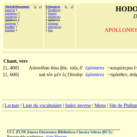
Alphabétiquement
[
«
»
]
Fréquences
[
«
»
]
HODO
ἐρύοντα
1
2
Ἐρυβώτης
ἐρύσαιμεν
1
2
ἔρυκον
D
ἐρύσαντες
2
2
ἐρύσαντες
ἐρύσαντο 2
2 ἐρύσαντο
ἐρύσηται
1
2
ἑσπέριοι
ἔρυσθαι
1
2
ἐσσυμένως
APOLLONIOS d
ἐρύσσαι
1
2
ἔσω
Chant, vers
[1, 400]
Αἰσονίδαο
δύω
βόε.
τοὺς
δ'
ἐρύσαντο
~κουρότεροι
ἑ
[1, 600]
καὶ
τὸν
μὲν
ἐς
Οἰνοίην
ἐρύσαντο
~πρόσθεν,
ἀτ
|
Lecture
|
Liste du vocabulaire
|
Index inverse
|
Menu
|
Site de Phili
UCL
|
FLTR
|
Itinera Electronica
|
Bibliotheca Classica Selecta (BCS)
|
Responsable académique :
Alain Meurant