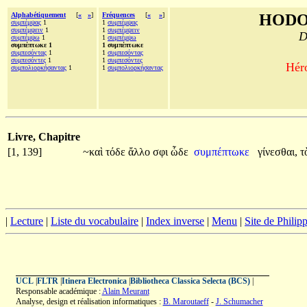
Alphabétiquement
[
«
»
]
Fréquences
[
«
»
]
HODO
συμπέμψας
1
1
συμπέμψας
συμπέμψειν
1
1
συμπέμψειν
D
συμπέμψω
1
1
συμπέμψω
συμπέπτωκε 1
1 συμπέπτωκε
συμπεσόντας
1
1
συμπεσόντας
συμπεσόντες
1
1
συμπεσόντες
Héro
συμπολιορκήσαντας
1
1
συμπολιορκήσαντας
Livre, Chapitre
[1, 139]
~καὶ
τόδε
ἄλλο
σφι
ὧδε
συμπέπτωκε
γίνεσθαι,
τ
|
Lecture
|
Liste du vocabulaire
|
Index inverse
|
Menu
|
Site de Phili
UCL
|
FLTR
|
Itinera Electronica
|
Bibliotheca Classica Selecta (BCS)
|
Responsable académique :
Alain Meurant
Analyse, design et réalisation informatiques :
B. Maroutaeff
-
J. Schumacher