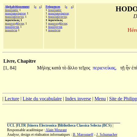
Alphabétiquement
[
«
»
]
Fréquences
[
«
»
]
HODO
περιέλασιν
1
1
περιέλασιν
περιελαυνόμενος
1
1
περιελαυνόμενος
D
περιελαύνοντες
1
1
περιελαύνοντες
περιενείκας 1
1 περιενείκας
περιενειχθέντος
1
1
περιενειχθέντος
περιέξονται
1
1
περιέξονται
Héro
περιεόντα
1
1
περιεόντα
Livre, Chapitre
[1, 84]
Μήλης
κατὰ
τὸ
ἄλλο
τεῖχος
περιενείκας,
τῇ
ἦν
ἐπ
|
Lecture
|
Liste du vocabulaire
|
Index inverse
|
Menu
|
Site de Phili
UCL
|
FLTR
|
Itinera Electronica
|
Bibliotheca Classica Selecta (BCS)
|
Responsable académique :
Alain Meurant
Analyse, design et réalisation informatiques :
B. Maroutaeff
-
J. Schumacher