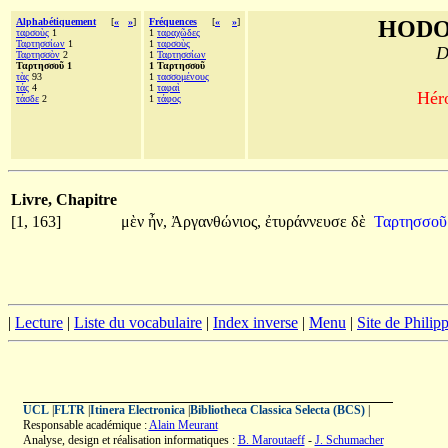
Alphabétiquement
[
«
»
]
Fréquences
[
«
»
]
HODO
ταρσοὺς
1
1
ταραχῶδες
Ταρτησσίων
1
1
ταρσοὺς
D
Ταρτησσὸν
2
1
Ταρτησσίων
Ταρτησσοῦ 1
1 Ταρτησσοῦ
τὰς
93
1
τασσομένους
τάς
4
1
ταφαὶ
Héro
τάσδε
2
1
τάφος
Livre, Chapitre
[1, 163]
μὲν
ἦν,
Ἀργανθώνιος,
ἐτυράννευσε
δὲ
Ταρτησσο
|
Lecture
|
Liste du vocabulaire
|
Index inverse
|
Menu
|
Site de Phili
UCL
|
FLTR
|
Itinera Electronica
|
Bibliotheca Classica Selecta (BCS)
|
Responsable académique :
Alain Meurant
Analyse, design et réalisation informatiques :
B. Maroutaeff
-
J. Schumacher