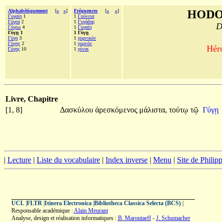
Alphabétiquement
[
«
»
]
Fréquences
[
«
»
]
HODO
Γυγαίη
1
1
Γρύνεια
Γύγεα
2
1
Γυγάδας
D
Γύγεω
4
1
Γυγαίη
Γύγῃ 1
1 Γύγῃ
Γύγη
3
1
γυμνικὸν
Γύγην
2
1
γυμνόν
Héro
Γύγης
10
1
γύναι
Livre, Chapitre
[1, 8]
Δασκύλου
ἀρεσκόμενος
μάλιστα,
τούτῳ
τῷ
Γύγῃ
|
Lecture
|
Liste du vocabulaire
|
Index inverse
|
Menu
|
Site de Phili
UCL
|
FLTR
|
Itinera Electronica
|
Bibliotheca Classica Selecta (BCS)
|
Responsable académique :
Alain Meurant
Analyse, design et réalisation informatiques :
B. Maroutaeff
-
J. Schumacher