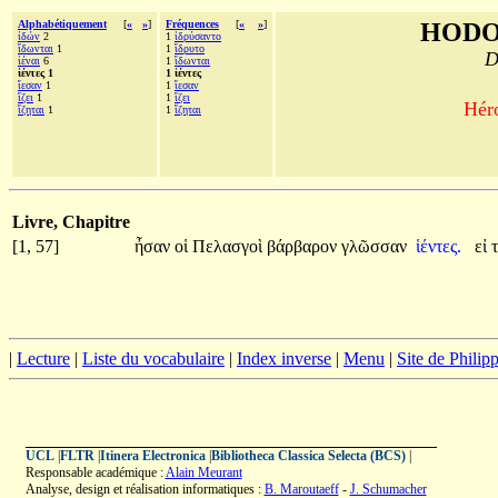
Alphabétiquement
[
«
»
]
Fréquences
[
«
»
]
HODO
ἰδών
2
1
ἱδρύσαντο
ἴδωνται
1
1
ἵδρυτο
D
ἰέναι
6
1
ἴδωνται
ἱέντες 1
1 ἱέντες
ἵεσαν
1
1
ἵεσαν
ἵζει
1
1
ἵζει
Héro
ἵζηται
1
1
ἵζηται
Livre, Chapitre
[1, 57]
ἦσαν
οἱ
Πελασγοὶ
βάρβαρον
γλῶσσαν
ἱέντες.
εἰ
|
Lecture
|
Liste du vocabulaire
|
Index inverse
|
Menu
|
Site de Phili
UCL
|
FLTR
|
Itinera Electronica
|
Bibliotheca Classica Selecta (BCS)
|
Responsable académique :
Alain Meurant
Analyse, design et réalisation informatiques :
B. Maroutaeff
-
J. Schumacher