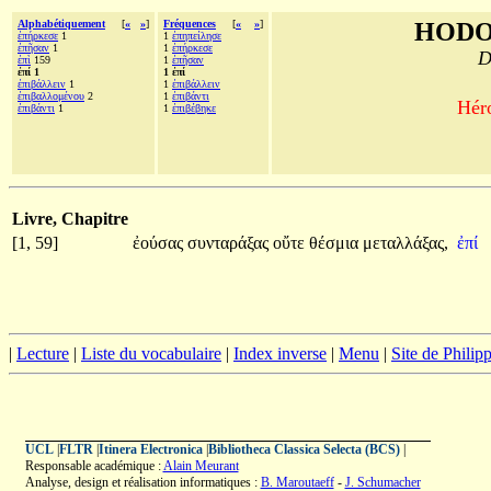
Alphabétiquement
[
«
»
]
Fréquences
[
«
»
]
HODO
ἐπήρκεσε
1
1
ἐπηπείλησε
ἐπῆσαν
1
1
ἐπήρκεσε
D
ἐπὶ
159
1
ἐπῆσαν
ἐπί 1
1 ἐπί
ἐπιβάλλειν
1
1
ἐπιβάλλειν
ἐπιβαλλομένου
2
1
ἐπιβάντι
Héro
ἐπιβάντι
1
1
ἐπιβέβηκε
Livre, Chapitre
[1, 59]
ἐούσας
συνταράξας
οὔτε
θέσμια
μεταλλάξας,
ἐπί
|
Lecture
|
Liste du vocabulaire
|
Index inverse
|
Menu
|
Site de Phili
UCL
|
FLTR
|
Itinera Electronica
|
Bibliotheca Classica Selecta (BCS)
|
Responsable académique :
Alain Meurant
Analyse, design et réalisation informatiques :
B. Maroutaeff
-
J. Schumacher