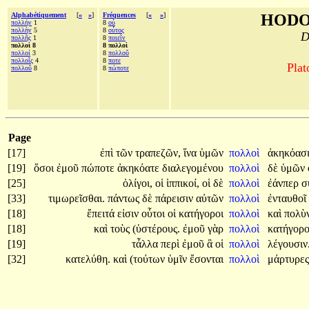
Alphabétiquement
[
«
»
]
Fréquences
[
«
»
]
HODO
πολλήν
1
8
οὗ
πολλὴν
5
8
οὗτος
D
πολλῆς
1
8
ποιεῖν
πολλοὶ 8
8 πολλοὶ
πολλοί
3
8
πολλοῦ
πολλοῖς
4
8
ποτε
Plat
πολλοῦ
8
8
πώποτε
Page
[17]
ἐπὶ
τῶν
τραπεζῶν,
ἵνα
ὑμῶν
πολλοὶ
ἀκηκόασι
[19]
ὅσοι
ἐμοῦ
πώποτε
ἀκηκόατε
διαλεγομένου
πολλοὶ
δὲ
ὑμῶν
[25]
ὀλίγοι,
οἱ
ἱππικοί,
οἱ
δὲ
πολλοὶ
ἐάνπερ
σ
[33]
τιμωρεῖσθαι.
πάντως
δὲ
πάρεισιν
αὐτῶν
πολλοὶ
ἐνταυθοῖ
[18]
ἔπειτά
εἰσιν
οὗτοι
οἱ
κατήγοροι
πολλοὶ
καὶ
πολὺ
[18]
καὶ
τοὺς
(ὑστέρους.
ἐμοῦ
γὰρ
πολλοὶ
κατήγορ
[19]
τἆλλα
περὶ
ἐμοῦ
ἃ
οἱ
πολλοὶ
λέγουσιν
[32]
κατελύθη.
καὶ
(τούτων
ὑμῖν
ἔσονται
πολλοὶ
μάρτυρες