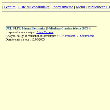
|
Lecture
|
Liste du vocabulaire
|
Index inverse
|
Menu
|
Bibliotheca C
UCL
|
FLTR
|
Itinera Electronica
|
Bibliotheca Classica Selecta (BCS)
|
Responsable académique :
Alain Meurant
Analyse, design et réalisation informatiques :
B. Maroutaeff
-
J. Schumacher
Dernière mise à jour : 16/06/2005