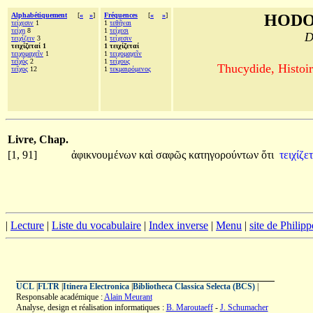
Alphabétiquement
[
«
»
]
Fréquences
[
«
»
]
HODO
τείχεσιν
1
1
τεθῆναι
τείχη
8
1
τείχεσι
D
τειχίζειν
3
1
τείχεσιν
τειχίζεταί 1
1 τειχίζεταί
τειχομαχεῖν
1
1
τειχομαχεῖν
τεῖχός
2
1
τείχους
Thucydide, Histoir
τεῖχος
12
1
τεκμαιρόμενος
Livre, Chap.
[1, 91]
ἀφικνουμένων
καὶ
σαφῶς
κατηγορούντων
ὅτι
τειχίζε
|
Lecture
|
Liste du vocabulaire
|
Index inverse
|
Menu
|
site de Philip
UCL
|
FLTR
|
Itinera Electronica
|
Bibliotheca Classica Selecta (BCS)
|
Responsable académique :
Alain Meurant
Analyse, design et réalisation informatiques :
B. Maroutaeff
-
J. Schumacher