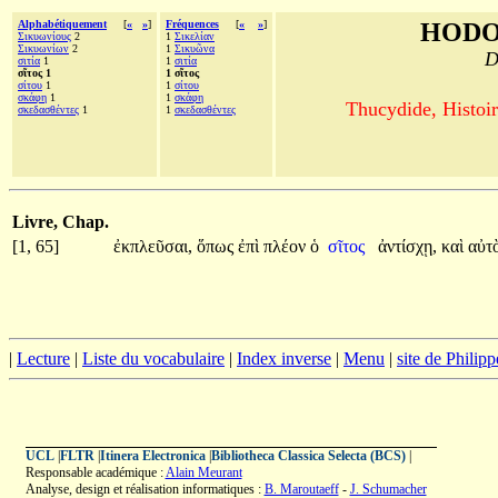
Alphabétiquement
[
«
»
]
Fréquences
[
«
»
]
HODO
Σικυωνίους
2
1
Σικελίαν
Σικυωνίων
2
1
Σικυῶνα
D
σιτία
1
1
σιτία
σῖτος 1
1 σῖτος
σίτου
1
1
σίτου
σκάφη
1
1
σκάφη
Thucydide, Histoir
σκεδασθέντες
1
1
σκεδασθέντες
Livre, Chap.
[1, 65]
ἐκπλεῦσαι,
ὅπως
ἐπὶ
πλέον
ὁ
σῖτος
ἀντίσχῃ,
καὶ
αὐτ
|
Lecture
|
Liste du vocabulaire
|
Index inverse
|
Menu
|
site de Philip
UCL
|
FLTR
|
Itinera Electronica
|
Bibliotheca Classica Selecta (BCS)
|
Responsable académique :
Alain Meurant
Analyse, design et réalisation informatiques :
B. Maroutaeff
-
J. Schumacher