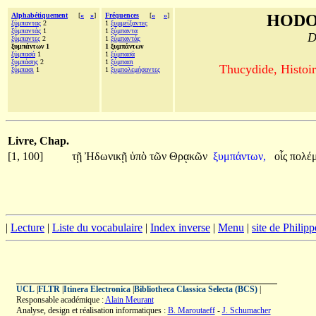
Alphabétiquement
[
«
»
]
Fréquences
[
«
»
]
HODO
ξύμπαντας
2
1
ξυμμείξαντες
ξύμπαντάς
1
1
ξύμπαντα
D
ξύμπαντες
2
1
ξύμπαντάς
ξυμπάντων 1
1 ξυμπάντων
ξύμπασά
1
1
ξύμπασά
ξυμπάσης
2
1
ξύμπασι
Thucydide, Histoir
ξύμπασι
1
1
ξυμπολεμήσαντες
Livre, Chap.
[1, 100]
τῇ
Ἠδωνικῇ
ὑπὸ
τῶν
Θρᾳκῶν
ξυμπάντων,
οἷς
πολέ
|
Lecture
|
Liste du vocabulaire
|
Index inverse
|
Menu
|
site de Philip
UCL
|
FLTR
|
Itinera Electronica
|
Bibliotheca Classica Selecta (BCS)
|
Responsable académique :
Alain Meurant
Analyse, design et réalisation informatiques :
B. Maroutaeff
-
J. Schumacher