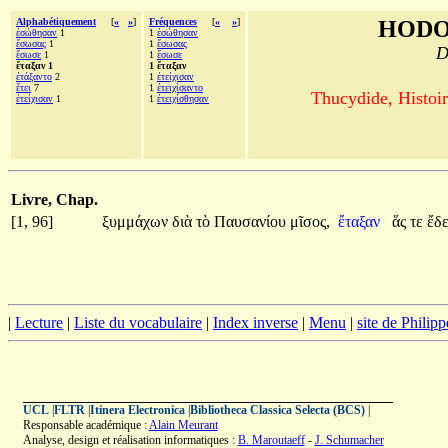
Alphabétiquement
[
«
»
]
Fréquences
[
«
»
]
HODO
ἐσώθησαν
1
1
ἐσώθησαν
ἔσωσας
1
1
ἔσωσας
D
ἔσωσε
1
1
ἔσωσε
ἔταξαν 1
1 ἔταξαν
ἐτάξαντο
2
1
ἐτείχισαν
ἔτει
7
1
ἐτειχίσαντο
Thucydide, Histoir
ἐτείχισαν
1
1
ἐτειχίσθησαν
Livre, Chap.
[1, 96]
ξυμμάχων
διὰ
τὸ
Παυσανίου
μῖσος,
ἔταξαν
ἅς
τε
ἔδ
|
Lecture
|
Liste du vocabulaire
|
Index inverse
|
Menu
|
site de Philip
UCL
|
FLTR
|
Itinera Electronica
|
Bibliotheca Classica Selecta (BCS)
|
Responsable académique :
Alain Meurant
Analyse, design et réalisation informatiques :
B. Maroutaeff
-
J. Schumacher