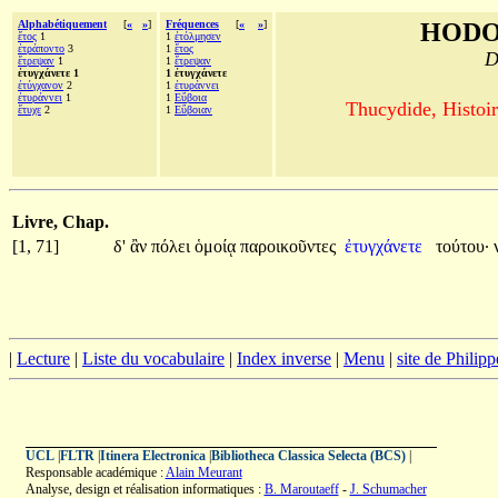
Alphabétiquement
[
«
»
]
Fréquences
[
«
»
]
HODO
ἔτος
1
1
ἐτόλμησεν
ἐτράποντο
3
1
ἔτος
D
ἔτρεψαν
1
1
ἔτρεψαν
ἐτυγχάνετε 1
1 ἐτυγχάνετε
ἐτύγχανον
2
1
ἐτυράννει
ἐτυράννει
1
1
Εὔβοια
Thucydide, Histoir
ἔτυχε
2
1
Εὔβοιαν
Livre, Chap.
[1, 71]
δ'
ἂν
πόλει
ὁμοίᾳ
παροικοῦντες
ἐτυγχάνετε
τούτου·
|
Lecture
|
Liste du vocabulaire
|
Index inverse
|
Menu
|
site de Philip
UCL
|
FLTR
|
Itinera Electronica
|
Bibliotheca Classica Selecta (BCS)
|
Responsable académique :
Alain Meurant
Analyse, design et réalisation informatiques :
B. Maroutaeff
-
J. Schumacher