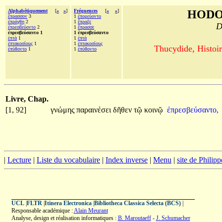
Alphabétiquement
[
«
»
]
Fréquences
[
«
»
]
HODO
ἔπρασσον
3
1
ἐπορεύοντο
ἐπράχθη
2
1
ἔπραξε
D
ἐπρεσβεύοντο
2
1
ἔπρασσε
ἐπρεσβεύσαντο 1
1 ἐπρεσβεύσαντο
ἑπτὰ
1
1
ἑπτὰ
ἑπτακοσίους
1
1
ἑπτακοσίους
Thucydide, Histoir
ἐπύθοντο
1
1
ἐπύθοντο
Livre, Chap.
[1, 92]
γνώμης
παραινέσει
δῆθεν
τῷ
κοινῷ
ἐπρεσβεύσαντο,
|
Lecture
|
Liste du vocabulaire
|
Index inverse
|
Menu
|
site de Philip
UCL
|
FLTR
|
Itinera Electronica
|
Bibliotheca Classica Selecta (BCS)
|
Responsable académique :
Alain Meurant
Analyse, design et réalisation informatiques :
B. Maroutaeff
-
J. Schumacher